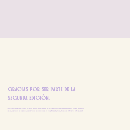
GRACIAS POR SER PARTE DE LA
SEGUNDA EDICIÓN.
Barcelona Hotel Bar Week no sería posible sin el apoyo de nuestros increíbles colaboradores. Juntos, estamos
revolucionando la escena y celebrando la creatividad, la hospitalidad y la cultura que definen a esta ciudad.