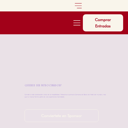
Comprar
Entradas
QUIERES SER PATROCINADOR?
Súmate a esta celebración única de la hospitalidad. Patrocina la primera Semana de Bares de Hotel del mundo y haz
que tu marca forme parte de una experiencia inolvidable.
Conviertete en Sponsor