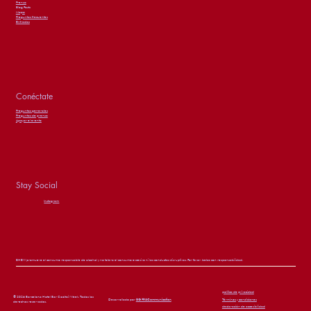
Prensa
Blog Posts
Mapa
Preguntas frecuentes
Entradas
Conéctate
Preguntas generales
Preguntas de prensa
Apoyar el evento
Stay Social
Instagram
BHBW promueve el consumo responsable de alcohol y no tolera el consumo excesivo ni las conductas disruptivas. Por favor, beba con responsabilidad.
política de privacidad
© 2026 Barcelona Hotel Bar Cocktail Week. Todos los
Desarrollado por
BG PR&Communication
Términos y condiciones
derechos reservados.
declaración de accesibilidad