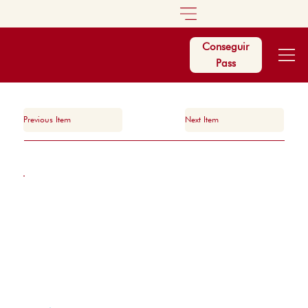
Conseguir
Pass
Previous Item
Next Item