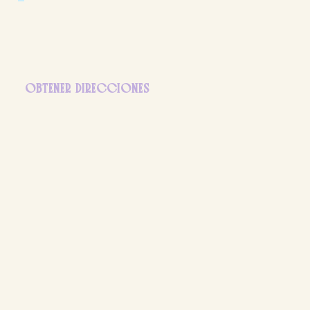
OBTENER DIRECCIONES